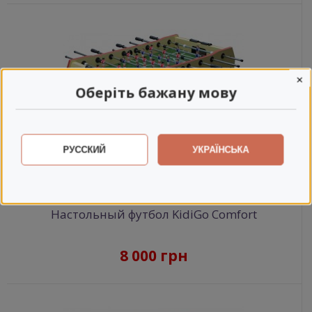
×
Оберіть бажану мову
РУССКИЙ
УКРАЇНСЬКА
Настольный футбол KidiGo Comfort
8 000 грн