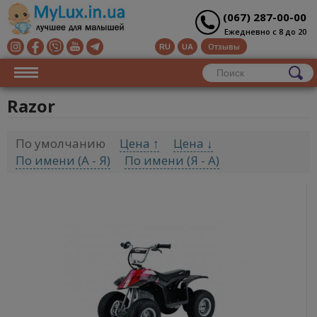
(067) 287-00-00
Ежедневно с 8 до 20
Отзывы
RU
UA
Razor
По умолчанию
Цена ↑
Цена ↓
По имени (A - Я)
По имени (Я - A)