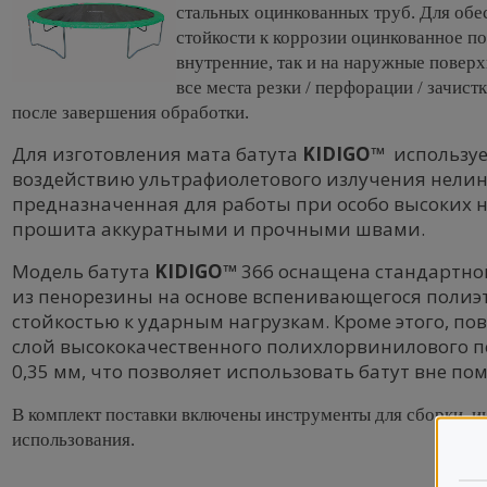
стальных оцинкованных труб. Для об
стойкости к коррозии оцинкованное по
внутренние, так и на наружные поверх
все места резки / перфорации / зачист
после завершения обработки.
Для изготовления мата батута
KIDIGO™
используе
воздействию ультрафиолетового излучения нели
предназначенная для работы при особо высоких н
прошита аккуратными и прочными швами.
Модель батута
KIDIGO™
366 оснащена стандартно
из пенорезины на основе вспенивающегося полиэ
стойкостью к ударным нагрузкам. Кроме этого, по
слой высококачественного полихлорвинилового 
0,35 мм, что позволяет использовать батут вне п
В комплект поставки включены инструменты для сборки, и
использования.