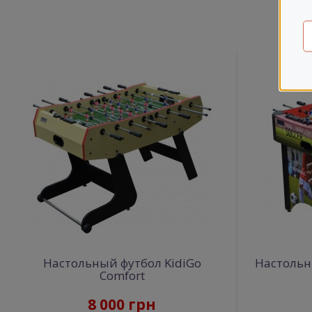
Др
Настольный футбол KidiGo
Настольн
Comfort
8 000 грн