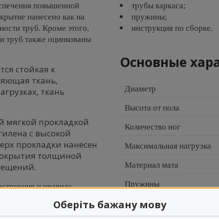
еспечения повышенной
трубы каркаса;
крытие нанесено как на
пружины;
ности труб. Кроме этого,
инструкция по сборке.
ки труб также оцинкованы
Основные хар
тся стойкая к
няющая ткань,
Диаметр
агрузках, ткань
Высота от пола
й мягкой прокладкой
Количество ног
тилена с высокой
верх прокладки нанесен
Максимальная нагрузка
покрытия толщиной
Материал мата
омещений.
Пружины
нструкция и правила
Оберіть бажану мову