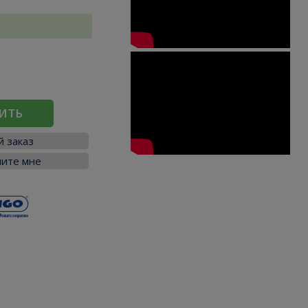
ИТЬ
 заказ
ите мне
я