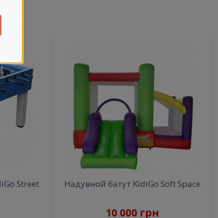
ары
Go Street
Надувной батут KidiGo Soft Space
10 000 грн