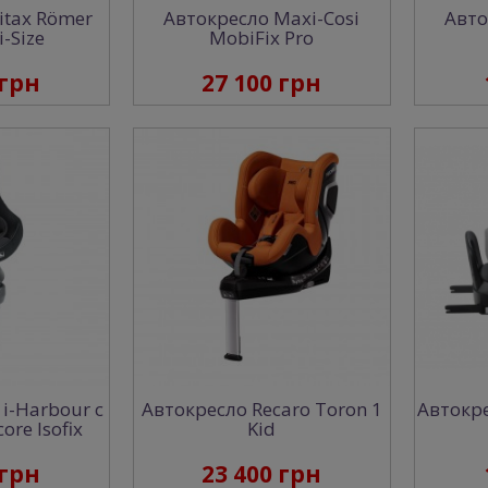
itax Römer
Автокресло Maxi-Cosi
Авто
i-Size
MobiFix Pro
 грн
27 100 грн
 i-Harbour с
Автокресло Recaro Toron 1
Автокре
ore Isofix
Kid
 грн
23 400 грн