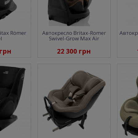
itax Römer
Автокресло Britax-Romer
Автокр
l
Swivel-Grow Max Air
 грн
22 300 грн