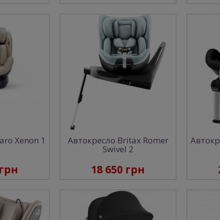
aro Xenon 1
Автокресло Britax Rоmer
Автокр
Swivel 2
 грн
18 650 грн