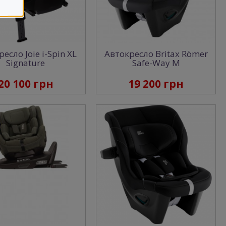
есло Joie i-Spin XL
Автокресло Britax Römer
Signature
Safe-Way M
20 100 грн
19 200 грн