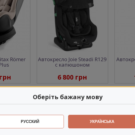
itax Römer
Автокресло Joie Steadi R129
Автокре
Plus
с капюшоном
 грн
6 800 грн
Оберіть бажану мову
РУССКИЙ
УКРАЇНСЬКА