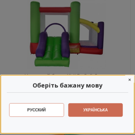
Надувной батут KidiGo Soft Space
×
Оберіть бажану мову
10 000 грн
РУССКИЙ
УКРАЇНСЬКА