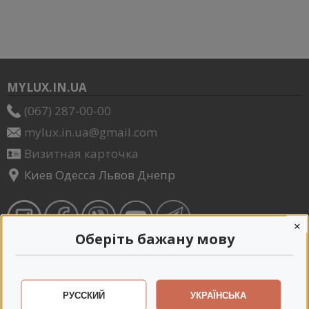
MYLUX.IN.UA
(067) 287-00-00
mylux.in.ua@gmail.com
Визитная карточка
Киев Одесса Львов Днепр
×
Оберіть бажану мову
МЕНЮ
Коляски детские
РУССКИЙ
УКРАЇНСЬКА
Автокресла