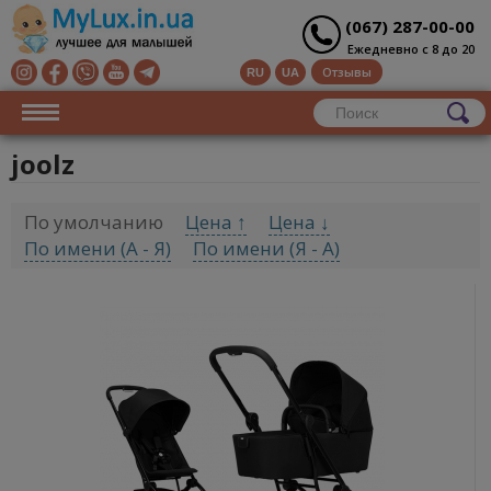
(067) 287-00-00
Ежедневно с 8 до 20
Отзывы
RU
UA
joolz
По умолчанию
Цена ↑
Цена ↓
По имени (A - Я)
По имени (Я - A)