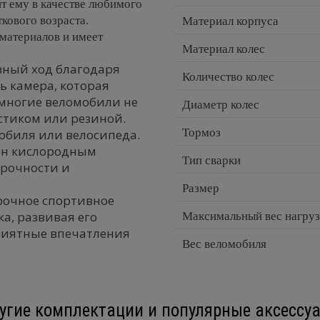
т ему в качестве любимого
кового возраста.
Материал корпуса
материалов и имеет
Материал колес
вный ход благодаря
Количество колес
ь камера, которая
 многие веломобили не
Диаметр колес
стиком или резиной.
Тормоз
обиля или велосипеда.
ен кислородным
Тип сварки
прочности и
Размер
рочное спортивное
а, развивая его
Максимальный вес нагру
риятные впечатления
Вес веломобиля
угие комплектации и популярные аксессу