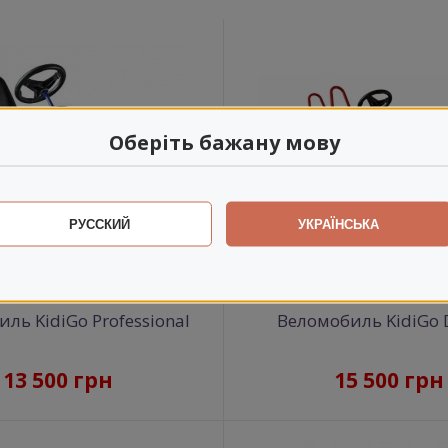
Оберіть бажану мову
РУССКИЙ
УКРАЇНСЬКА
ль KidiGo Professional
Веломобиль KidiGo 
13 500 грн
15 500 грн