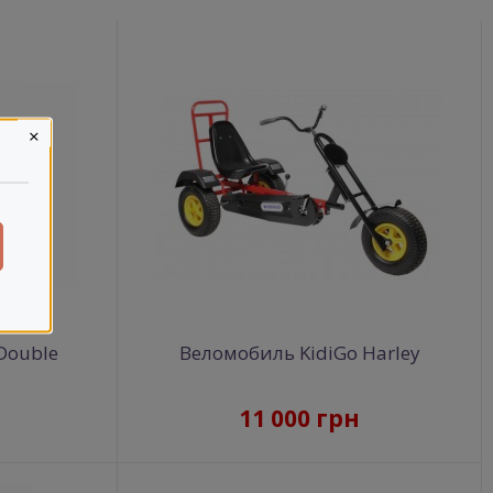
×
Double
Веломобиль KidiGo Harley
11 000 грн