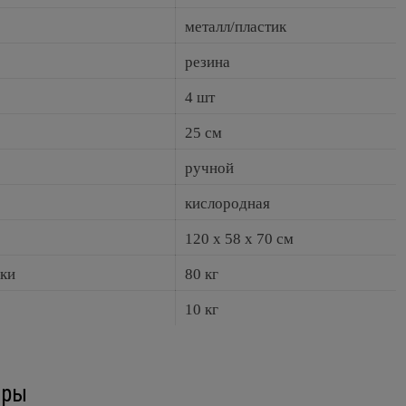
металл/пластик
резина
4 шт
25 см
ручной
кислородная
120 х 58 х 70 см
зки
80 кг
10 кг
ары