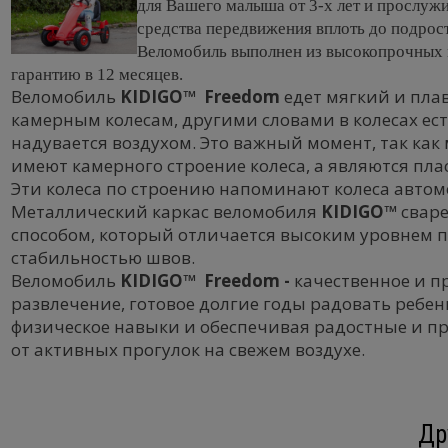
для Вашего малыша от 3-х лет и прослужи
средства передвижения вплоть до подрост
Веломобиль выполнен из высокопрочных 
гарантию в 12 месяцев.
Веломобиль
KIDIGO™ Freedom
едет мягкий и пла
камерным колесам, другими словами в колесах ест
надувается воздухом. Это важный момент, так как
имеют камерного строение колеса, а являются пла
Эти колеса по строению напоминают колеса автом
Металлический каркас веломобиля
KIDIGO™
свар
способом, который отличается высоким уровнем 
стабильностью швов.
Веломобиль
KIDIGO™ Freedom -
качественное и п
развлечение, готовое долгие годы радовать ребенк
физическое навыки и обеспечивая радостные и п
от активных прогулок на свежем воздухе.
Др