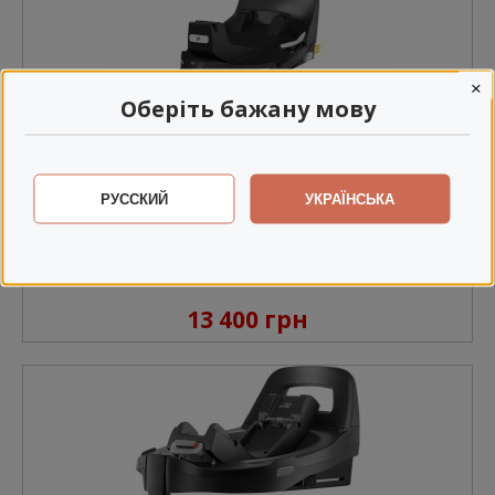
×
Оберіть бажану мову
РУССКИЙ
УКРАЇНСЬКА
Платформа Maxi-Cosi FamilyFix 360 Pro
13 400 грн