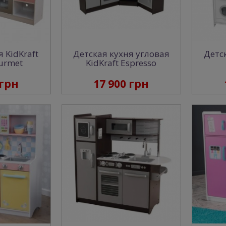
 KidKraft
Детская кухня угловая
Детск
urmet
KidKraft Espresso
 грн
17 900 грн