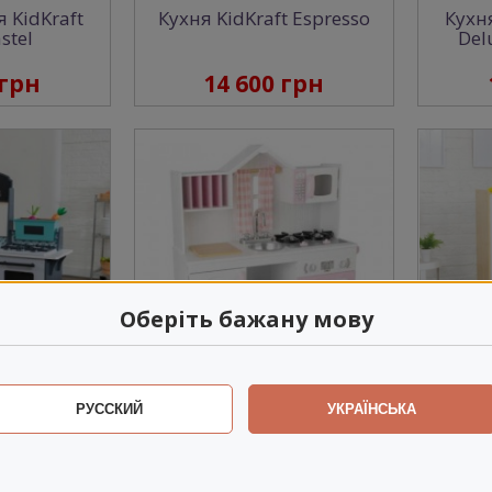
 KidKraft
Кухня KidKraft Espresso
Кухня
stel
Del
 грн
14 600 грн
Оберіть бажану мову
 KidKraft
Детская кухня KidKraft
Детск
РУССКИЙ
УКРАЇНСЬКА
met Play
Modern Country
 грн
13 000 грн