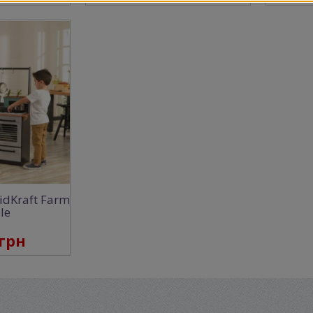
idKraft Farm
le
 грн