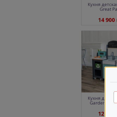
Кухня детская
Great Pa
14 900
Кухня детская
Garden Gour
12 300