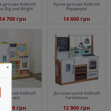
 детская KidKraft
Кухня детская KidKraft
ux Big and Bright
Pepperpot
14 700 грн
14 600 грн
×
ая кухня KidKraft
Детская кухня KidKraft
Harvest
Farmhouse
13 000 грн
12 900 грн