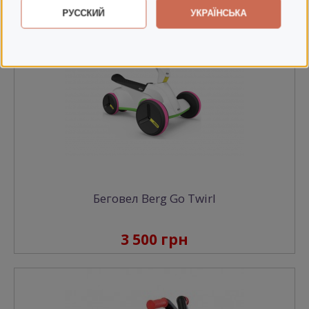
РУССКИЙ
УКРАЇНСЬКА
Беговел Berg Go Twirl
3 500 грн