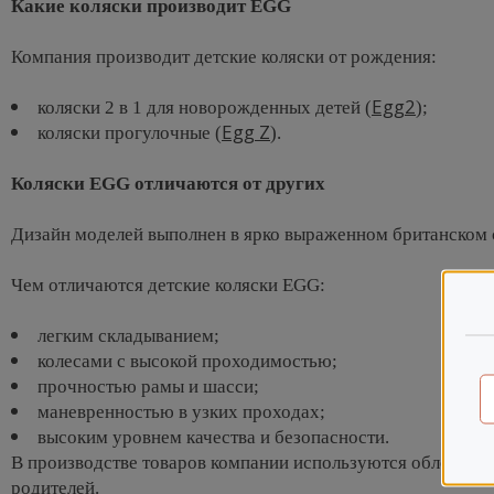
Какие коляски производит
EGG
Компания производит детские коляски от рождения:
Egg2
коляски 2 в 1 для новорожденных детей (
);
Egg Z
коляски прогулочные (
).
Коляски
EGG
отличаются от других
Дизайн моделей выполнен в ярко выраженном британском ст
Чем отличаются детские коляски EGG:
легким складыванием;
колесами с высокой проходимостью;
прочностью рамы и шасси;
маневренностью в узких проходах;
высоким уровнем качества и безопасности.
В производстве товаров компании используются облегчен
родителей.