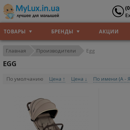
(
Е
ТОВАРЫ
БРЕНДЫ
АКЦИИ
Главная
Производители
Egg
EGG
По умолчанию
Цена ↑
Цена ↓
По имени (A - Я