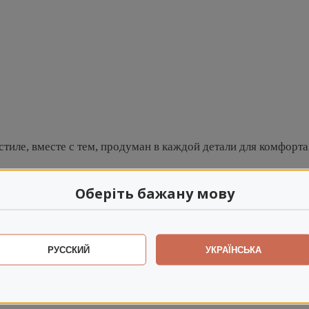
иле, вместе с тем, продуман в каждой детали для комфорта
Оберіть бажану мову
РУССКИЙ
УКРАЇНСЬКА
ные и прочные материалы. Дизайн моделей элегантный, макс