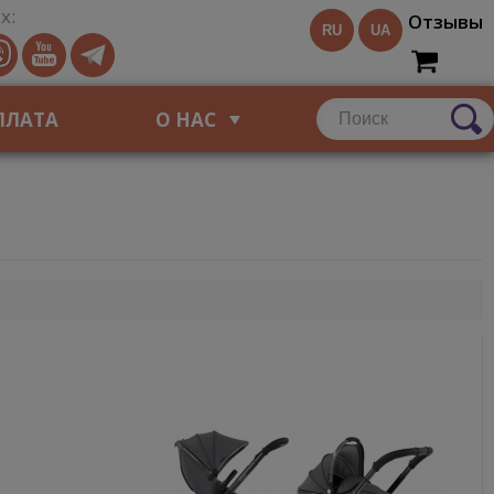
х:
Отзывы
RU
UA
ПЛАТА
О НАС