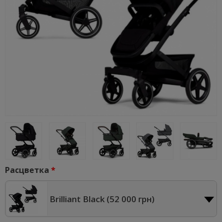
Расцветка
Brilliant Black (
52 000 грн
)