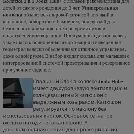
Коляска 2 в 1 Joolz Hub+
с люлькой рекомендована для
детей от самого рождения до 3 лет.
Универсальная
коляска
обзавелась широкой сетчатой вставкой в
капюшоне, поворотным бампером, подсветкой для
безопасного движения в темное время суток и
видоизмененной корзиной. Продуманный дизайн колес,
узкое шасси, полноценная амортизация и выверенная
геометрия коляски обеспечивают отличное управление,
даже одной рукой. В набор входят люлька для малышей с
интегрированной системой проветривания и реверсивное
прогулочное сиденье.
Спальный блок в коляске
Joolz Hub+
имеет двухуровневую вентиляцию и
солнцезащитный капюшон с
выдвижным козырьком. Капюшон
регулируется по наклону без
использования кнопок. Основное сетчатое
окошко находится в капюшоне. А
дополнительная секция для проветривания