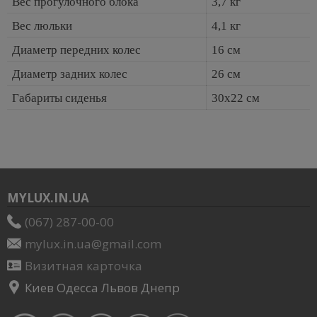
Вес прогулочного блока
3,7 кг
Вес люльки
4,1 кг
Диаметр передних колес
16 см
Диаметр задних колес
26 см
Габариты сиденья
30х22 см
MYLUX.IN.UA
(067) 287-00-00
mylux.in.ua@gmail.com
Визитная карточка
Киев Одесса Львов Днепр