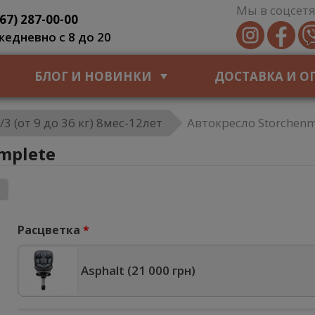
Мы в соцсетя
067) 287-00-00
жедневно с 8 до 20
БЛОГ И НОВИНКИ
ДОСТАВКА И О
3 (от 9 до 36 кг) 8мес-12лет
Автокресло Storchenm
mplete
Расцветка
Asphalt (
21 000 грн
)