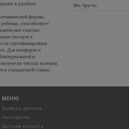
иденье в удобное
Вес брутто
натомической формы,
 ребенка, способствует
педическое сиденье
льных поездок в
есла сертифицирована
ге. Для комфорта и
ибактериальной и
ологически чистых волокон.
тся стандартной стирке.
МЕНЮ
Коляски детские
Автокресла
Детская комната