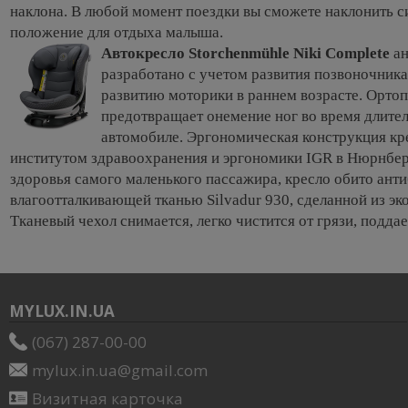
наклона. В любой момент поездки вы сможете наклонить с
положение для отдыха малыша.
Автокресло Storchenmühle Niki Complete
а
разработано с учетом развития позвоночника
развитию моторики в раннем возрасте. Орто
предотвращает онемение ног во время длите
автомобиле. Эргономическая конструкция кр
институтом здравоохранения и эргономики IGR в Нюрнбер
здоровья самого маленького пассажира, кресло обито ант
влагоотталкивающей тканью Silvadur 930, сделанной из эк
Тканевый чехол снимается, легко чистится от грязи, поддае
MYLUX.IN.UA
(067) 287-00-00
mylux.in.ua@gmail.com
Визитная карточка