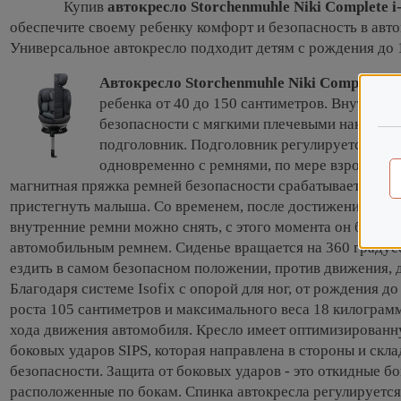
Купив
автокресло Storchenmuhle Niki Complete i-
обеспечите своему ребенку комфорт и безопасность в авт
Универсальное автокресло подходит детям с рождения до 
Автокресло Storchenmuhle Niki Complete
тр
ребенка от 40 до 150 сантиметров. Внутренн
безопасности с мягкими плечевыми накладка
подголовник. Подголовник регулируется в 12
одновременно с ремнями, по мере взрослени
магнитная пряжка ремней безопасности срабатывает в один
пристегнуть малыша. Со временем, после достижения рост
внутренние ремни можно снять, с этого момента он будет 
автомобильным ремнем. Сиденье вращается на 360 градусо
ездить в самом безопасном положении, против движения, д
Благодаря системе Isofix с опорой для ног, от рождения д
роста 105 сантиметров и максимального веса 18 килограмм
хода движения автомобиля. Кресло имеет оптимизированн
боковых ударов SIPS, которая направлена в стороны и скл
безопасности. Защита от боковых ударов - это откидные б
расположенные по бокам. Спинка автокресла регулируется