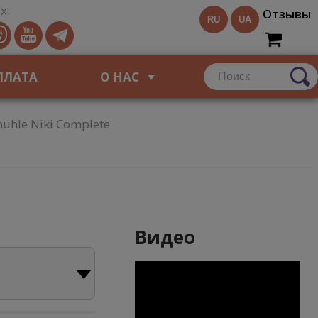
х:
Отзывы
RU
UA
ПЛАТА
О НАС
uhle Niki Complete
Видео