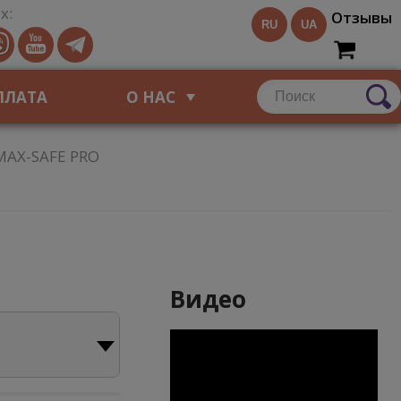
х:
Отзывы
RU
UA
ПЛАТА
О НАС
 MAX-SAFE PRO
Видео