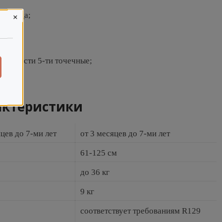
ладенца;
×
пасности 5-ти точечные;
актеристики
цев до 7-ми лет
от 3 месяцев до 7-ми лет
61-125 см
до 36 кг
9 кг
соответствует требованиям R129