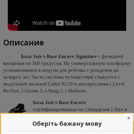
Описание
База Joie i-Base Encore Signature
с функцией
вращения на 360 градусов. На универсальную платформу
устанавливаются модули для ребенка с рождения до
четырех лет. Часть системы путешествий стыкуется с
модульной люлькой Calmi R129 и автокреслами i-Level
Recline, i-Gemm 3, i-Snug 2, i-Harbour.
База Joie i-Base Encore
сертифицированная по стандартам i-Size и
R129, с функцией вращения на 360
×
Оберіть бажану мову
градусов обеспечивает безопасную
перевозку в автомобиле ребенка с