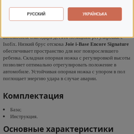
рождения до четырех лет. Разъемы Isofix
базы крепятся к автомобилю всего одним
РУССКИЙ
УКРАЇНСЬКА
щелчком. Цветные индикаторы на базе гарантируют
точную установку и стыковку базы и автокресла. Базу
можно индивидуально адаптировать к сиденью
автомобиля благодаря десяти позициям регулировки с
Isofix. Низкий брус отскока
Joie i-Base Encore Signature
обеспечивает пространство для ног повзрослевшего
ребенка. Складная опорная ножка с регулировкой высоты
позволяет оптимально отрегулировать положение в
автомобиле. Устойчивая опорная ножка с упором в пол
поглощает энергию удара в случае аварии.
Комплектация
База;
Инструкция.
Основные характеристики