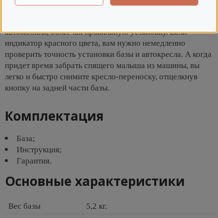
автокресла вовремя резкого торможения. Индикатор
показывает, когда опорная нога плотно прилегает к полу
автомобиля, облегчая правильную установку. Если
индикатор красного цвета, вам нужно немедленно
проверить точность установки базы и автокресла. А когда
придет время забрать спящего малыша из машины, вы
легко и быстро снимите кресло-переноску, отщелкнув
кнопку на задней части базы.
Комплектация
База;
Инструкция;
Гарантия.
Основные характеристики
Вес базы
5,2 кг.