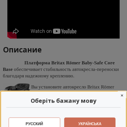
Описание
Платформа Britax Römer Baby-Safe Core
Base
обеспечивает стабильность автокресла-переноски
благодаря надежному креплению.
Вы установите автокресло Britax Römer
Baby-Safe Core на базу одним движением.
×
Оберіть бажану мову
Специальный индикатор, зеленым цветом
визуально оповещает о точности установки
и надежности крепления. Регулируемая
опорная нога упирается в пол автомобиля, обеспечивает
РУССКИЙ
УКРАЇНСЬКА
дополнительную устойчивость и минимизирует рывок