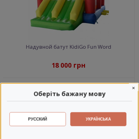
Надувной батут KidiGo Fun Word
18 000 грн
×
Оберіть бажану мову
РУССКИЙ
УКРАЇНСЬКА