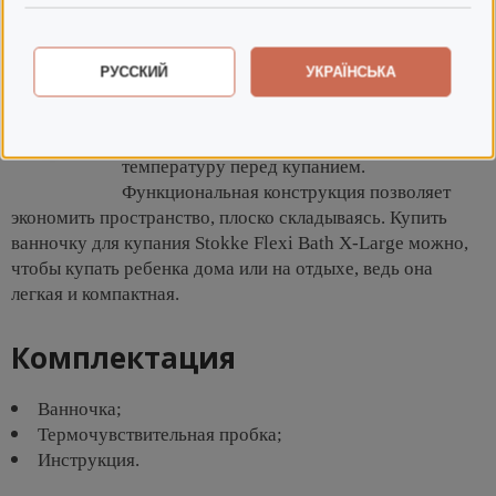
использовании, быстро складывается и раскладывается -
то что нужно для игры с малышом в воде.
РУССКИЙ
УКРАЇНСЬКА
Термочувствительная пробка меняет цвет,
когда вода становится горячей для малыша,
сигнализируя о том, что нужно проверить
температуру перед купанием.
Функциональная конструкция позволяет
экономить пространство, плоско складываясь. Купить
ванночку для купания Stokke Flexi Bath X-Large можно,
чтобы купать ребенка дома или на отдыхе, ведь она
легкая и компактная.
Комплектация
Ванночка;
Термочувствительная пробка;
Инструкция.