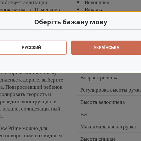
собствует адаптации
Велосипед
бенок сможет с 10 месяцев
Вкладка
кий велосипедист научится
Поручень ограничител
Оберіть бажану мову
, а в 6 лет
Ручка управления
лосипеде.
Педали, подножки
Капюшон солнцезащит
 родителей, сиденье
РУССКИЙ
УКРАЇНСЬКА
против движения
Основные хар
ься, наблюдая за ним.
можно снять, пока
енок привыкнет к новому
Возраст ребенка
 сиденье к дороге, выберите
ка. Повзрослевший ребенок
Регулировка высоты ручк
ролировать скорость и
ереведите конструкцию в
Высота велосипеда
, педали, солнцезащитный
Вес
и.
Максимальная нагрузка
New Prime можно для
ащен поворотным и откидным
Высота спинки