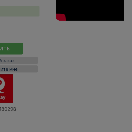
ИТЬ
 заказ
ите мне
480298
я