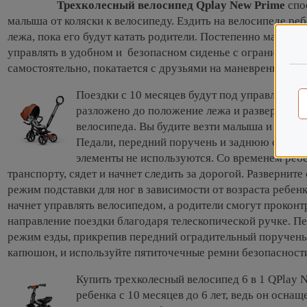
Трехколесный велосипед Qplay New Prime
спо
малыша от коляски к велосипеду. Ездить на велосипеде ре
лежа, пока его будут катать родители. Постепенно малень
управлять в удобном и безопасном сиденье с ограничителем
самостоятельно, покатается с друзьями на маневренном ве
Поездки с 10 месяцев будут под управлением
разложено до положение лежа и развернуто 
велосипеда. Вы будите везти малыша и общат
Педали, передний поручень и заднюю опору, 
элементы не используются. Со временем реб
транспорту, сядет и начнет следить за дорогой. Разверните
режим подставки для ног в зависимости от возраста ребен
начнет управлять велосипедом, а родители смогут проконт
направление поездки благодаря телескопической ручке. П
режим езды, прикрепив передний оградительный поручень
капюшон, и используйте пятиточечные ремни безопасност
Купить трехколесный велосипед 6 в 1 QPlay 
ребенка с 10 месяцев до 6 лет, ведь он осн