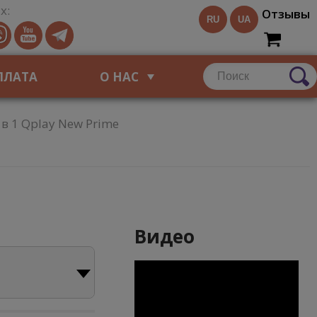
х:
Отзывы
RU
UA
ПЛАТА
О НАС
в 1 Qplay New Prime
Видео