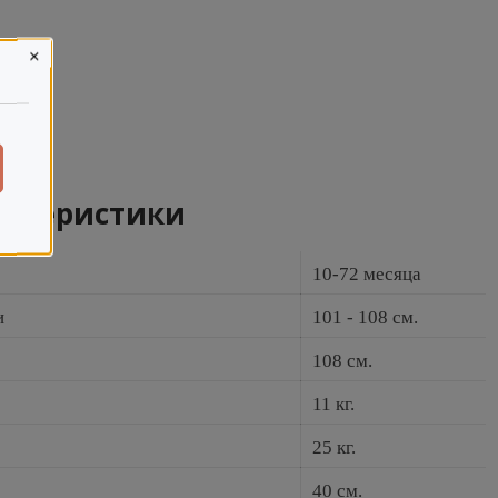
×
ьный
ный
актеристики
10-72 месяца
и
101 - 108 см.
108 см.
11 кг.
25 кг.
40 см.