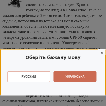
своим первым велосипедом. Купить
коляску-велосипед 4 в 1 SmarTrike Traveler
можно для ребенка с 6 месяцев до 4 лет, ведь выдвижное
сиденье, встроенная подставка для ног и съемные
компоненты обеспечивают идеальную посадку на
каждом этапе взросления. Увеличиваемый капюшон с
четырьмя уровнями защиты от солнца UPF 50 спрячет
маленького велосипедиста в тени. Универсальный
транспорт подходит для сна в положении лежа и первых
×
проб катания под контролем родителей. Со временем,
Оберіть бажану мову
когда малыш научится крутить педали и управлять рулем,
вы сложите ручку и капор, оставив только велосипед.
Руль удобен в обхвате для маленьких ручек
РУССКИЙ
УКРАЇНСЬКА
и позволяет управлять одновременно с
родителями. Почти горизонтальное
положение спинки, амортизирующее
переднее колесо большого размера,
съёмная подножка, пятиточечный ремень безопасности и