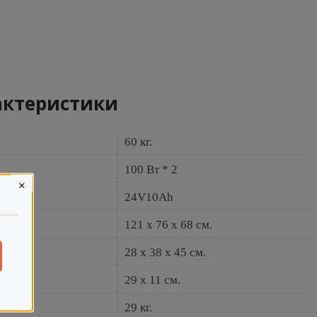
актеристики
60 кг.
100 Вт * 2
×
24V10Ah
121 x 76 x 68 см.
28 x 38 x 45 см.
29 x 11 см.
29 кг.