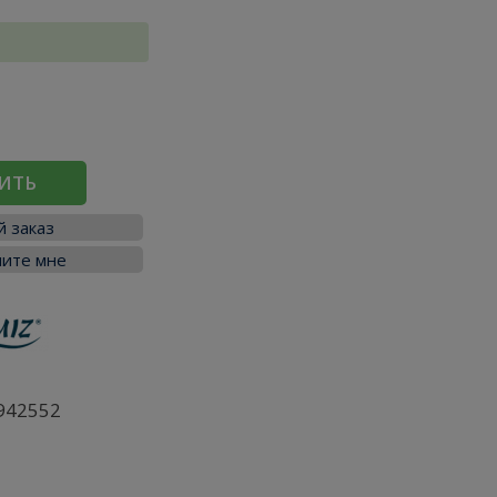
ИТЬ
 заказ
ите мне
942552
я