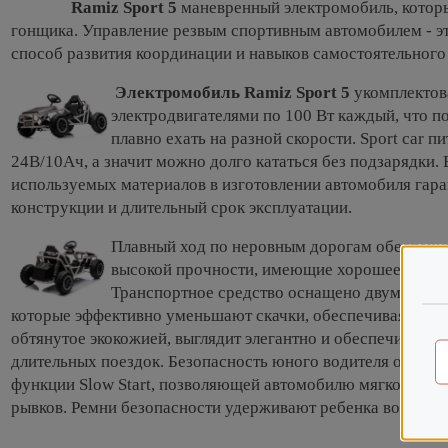
Ramiz Sport 5
маневренный электромобиль, котор
гонщика. Управление резвым спортивным автомобилем - э
способ развития координации и навыков самостоятельного
Электромобиль Ramiz Sport 5
укомплектов
электродвигателями по 100 Вт каждый, что по
плавно ехать на разной скорости. Sport car п
24В/10Ач, а значит можно долго кататься без подзарядки.
используемых материалов в изготовлении автомобиля гар
конструкции и длительный срок эксплуатации.
Плавный ход по неровным дорогам обеспечи
высокой прочности, имеющие хорошее сцепл
Транспортное средство оснащено двумя задн
которые эффективно уменьшают скачки, обеспечивая мягку
обтянутое экокожией, выглядит элегантно и обеспечивает 
длительных поездок. Безопасность юного водителя обесп
функции Slow Start, позволяющей автомобилю мягко трогат
рывков. Ремни безопасности удерживают ребенка во время