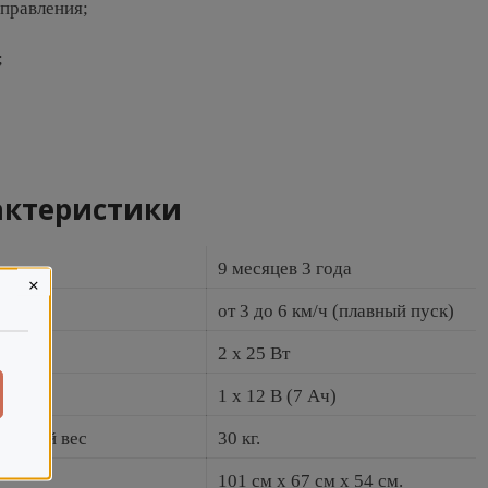
правления;
;
актеристики
9 месяцев 3 года
×
от 3 до 6 км/ч (плавный пуск)
2 х 25 Вт
1 х 12 В (7 Ач)
ваемый вес
30 кг.
101 см х 67 см х 54 см.