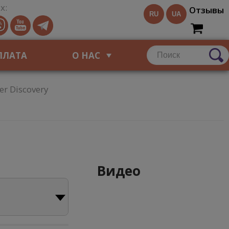
х:
Отзывы
RU
UA
ПЛАТА
О НАС
r Discovery
Видео