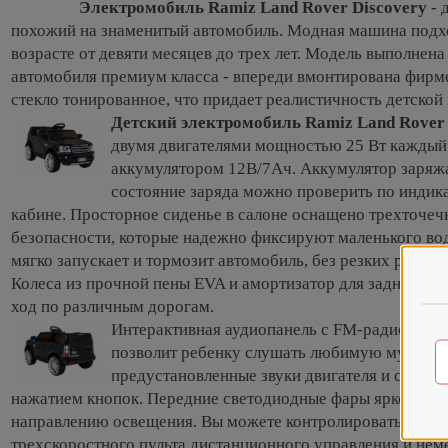
Электромобиль Ramiz Land Rover Discovery
- 
похожий на знаменитый автомобиль. Модная машина подх
возрасте от девяти месяцев до трех лет. Модель выполнена
автомобиля премиум класса - впереди вмонтирована фирм
стекло тонированное, что придает реалистичность детской 
Детский электромобиль Ramiz Land Rover 
двумя двигателями мощностью 25 Вт каждый,
аккумулятором 12В/7Ач. Аккумулятор заряжае
состояние заряда можно проверить по индик
кабине. Просторное сиденье в салоне оснащено трехточе
безопасности, которые надежно фиксируют маленького вод
мягко запускает и тормозит автомобиль, без резких рывко
Колеса из прочной пены EVA и амортизатор для задней ос
ход по различным дорогам.
Интерактивная аудиопанель с FM-радио и в
позволит ребенку слушать любимую музыку. 
предустановленные звуки двигателя и сигнал
нажатием кнопок. Передние светодиодные фары ярко светя
направлению освещения. Вы можете контролировать вожд
трехскоростного пульта дистанционного управления и нем