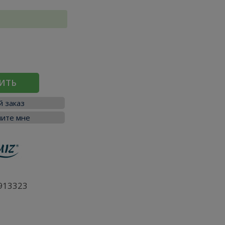
ИТЬ
 заказ
ите мне
913323
я