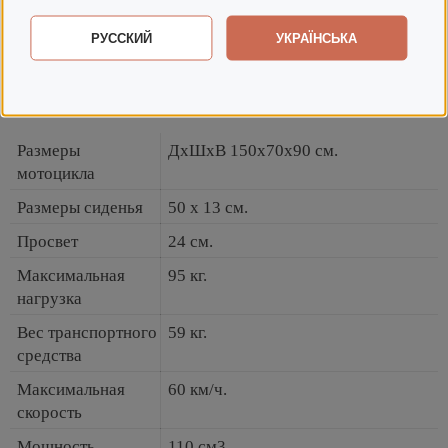
Мотоцикл с ДВС;
Инструкция;
РУССКИЙ
УКРАЇНСЬКА
Гарантия.
Основные характеристики
Размеры
ДхШхВ 150х70х90 см.
мотоцикла
Размеры сиденья
50 х 13 см.
Просвет
24 см.
Максимальная
95 кг.
нагрузка
Вес транспортного
59 кг.
средства
Максимальная
60 км/ч.
скорость
Мощность
110 см3.