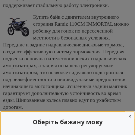
поддерживает стабильную работу электроники.
Купить байк с двигателем внутреннего
сгорания Ramiz 110CM IMMORTAL можно
ребенку для гонок по пересеченной
местности в безопасных условиях.
Передние и задние гидравлические дисковые тормоза,
создают эффективную систему торможения. Передняя
подвеска основана на телескопических гидравлических
амортизаторах, а задняя оснащена регулируемым
амортизатором, что позволяет идеально подстроиться
под рельеф местности и индивидуальные предпочтения
начинающего мотогонщика. Усиленный задний маятник
гарантирует дополнительную устойчивость во время
езды. Шипованные колеса плавно едут по ухабистым
дорогам.
×
Оберіть бажану мову
Комплектация