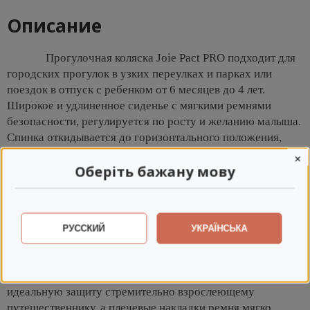
Описание
Прогулочная коляска Joie Pact PRO подходит для
городских прогулок в узких переулках и парках или
поездок в отпуск с ребенком от 6 месяцев до 4 лет.
Широкое и удлиненное сиденье с мягкими ремнями
безопасности, регулируется по росту и желанию малыша.
Спинка откидывается до горизонтального положения,
позволяя спать или играть в коляске.
×
Оберіть бажану мову
Спинка сиденья детской коляски
откидывается до горизонтального
положения, позволяя спать вовремя
прогулки. Регулируемая подножка удлиняет
РУССКИЙ
УКРАЇНСЬКА
спальное место для отдыха ребенка до
четырех лет. Трехпозиционная регулировка
высоты ремней безопасности гарантирует
идеальную защиту стремительно взрослеющему
путешественнику, а плечевые накладки ремня мягко