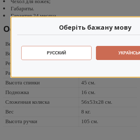
Чехол для ножек;
Габариты.
Гарантия 24 месяца.
Оберіть бажану мову
Основные характеристики
Вес коляски
8 кг.
РУССКИЙ
УКРАЇНСЬ
Возраст ребенка
6 до 36 месяцев
Регулируемая спинка
180°
Размеры сиденья
22x31 см.
Высота спинки
45 см.
Подножка
16 см.
Сложенная коляска
56x53x28 см.
Вес
8 кг.
Высота ручки
105 см.