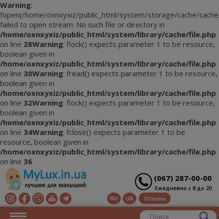
Warning
:
fopen(/home/oxnxyxiz/public_html/system/storage/cache/cache
failed to open stream: No such file or directory in
/home/oxnxyxiz/public_html/system/library/cache/file.php
on line
28
Warning
: flock() expects parameter 1 to be resource,
boolean given in
/home/oxnxyxiz/public_html/system/library/cache/file.php
on line
30
Warning
: fread() expects parameter 1 to be resource,
boolean given in
/home/oxnxyxiz/public_html/system/library/cache/file.php
on line
32
Warning
: flock() expects parameter 1 to be resource,
boolean given in
/home/oxnxyxiz/public_html/system/library/cache/file.php
on line
34
Warning
: fclose() expects parameter 1 to be
resource, boolean given in
/home/oxnxyxiz/public_html/system/library/cache/file.php
on line
36
(067) 287-00-00
Ежедневно с 8 до 20
Отзывы
RU
UA