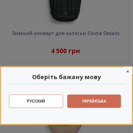
Зимний конверт для коляски Elodie Details
4 500 грн
×
Оберіть бажану мову
РУССКИЙ
УКРАЇНСЬКА