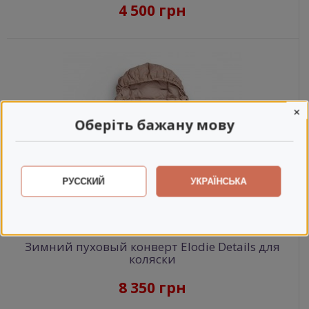
4 500 грн
×
Оберіть бажану мову
РУССКИЙ
УКРАЇНСЬКА
Зимний пуховый конверт Elodie Details для
коляски
8 350 грн