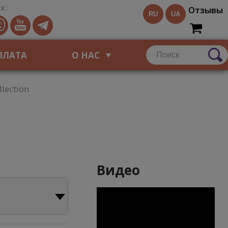
х:
Отзывы
RU
UA
ПЛАТА
О НАС
lection
Видео