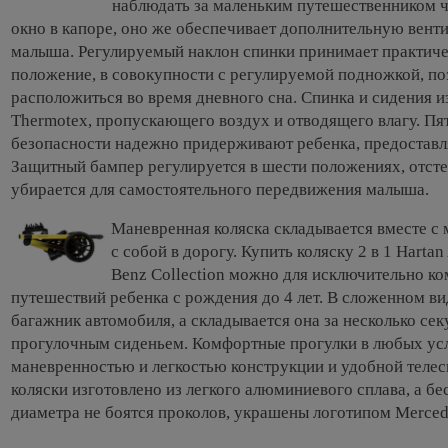
наблюдать за маленьким путешественником ч
окно в капоре, оно же обеспечивает дополнительную вент
малыша. Регулируемый наклон спинки принимает практиче
положение, в совокупности с регулируемой подножкой, п
расположиться во время дневного сна. Спинка и сидения и
Thermotex, пропускающего воздух и отводящего влагу. П
безопасности надежно придерживают ребенка, предоставл
Защитный бампер регулируется в шести положениях, отсте
убирается для самостоятельного передвижения малыша.
Маневренная коляска складывается вместе с 
с собой в дорогу. Купить коляску 2 в 1 Harta
Benz Collection можно для исключительно к
путешествий ребенка с рождения до 4 лет. В сложенном в
багажник автомобиля, а складывается она за несколько сек
прогулочным сиденьем. Комфортные прогулки в любых ус
маневренностью и легкостью конструкции и удобной теле
коляски изготовлено из легкого алюминиевого сплава, а 
диаметра не боятся проколов, украшены логотипом Merce