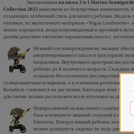
Эксклюзивная
коляска 2 в 1 Hartan Avantgard
Collection 2025
выполнена из безупречных компонентов, 
создающих особенный стиль для вашего ребенка. Модель 
оттенках, из экологичного материала «Vegan Leatherette», 
нежно ощущается, воздухопроницаемый и прочный в эксп
дизайн дополнен элегантно окрашенным шасси с логотипо
Нежный сон новорожденному малышу обесп
амортизированного шасси и просторной люл
матрасиком. Внутреннего пространства дост
ребенка до 8 месячного возраста. Складная 
оснащена бесступенчато регулируемой клима
солнцезащитным козырьком, а в основании расположена ру
Колыбель становится на две ножки, благодаря чему текстил
для снятия люльки расположен возле изголовья на днище.
Повзрослевший малыш начнет садиться, и вы
блок и повернете лицевой стороной к себе, ч
близости. Повзрослевший ребенок захочет сле
можно развернуть сиденье по ходу движени