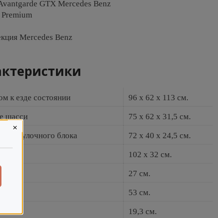
 Avantgarde GTX Mercedes Benz
n Premium
екция Mercedes Benz
актеристики
ом к езде состоянии
96 x 62 x 113 см.
е шасси
75 x 62 x 31,5 см.
×
е прогулочного блока
72 x 40 x 24,5 см.
ски
102 x 32 см.
27 см.
53 см.
19,3 см.