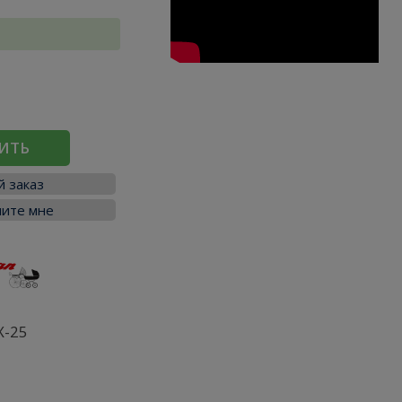
ИТЬ
 заказ
ите мне
X-25
я