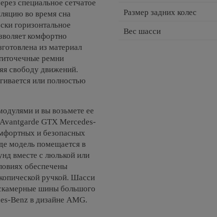
ерез специальное сетчатое
Размер задних колес
иляцию во время сна
ски горизонтальное
Вес шасси
озволяет комфортно
зготовлена из материал
ятиточечные ремни
яя свободу движений.
гивается или полностью
модулями и вы возьмете ее
n Avantgarde GTX Mercedes-
омфортных и безопасных
иде модель помещается в
унд вместе с люлькой или
ловиях обеспечены
скопической ручкой. Шасси
бескамерные шины большого
des-Benz в дизайне AMG.