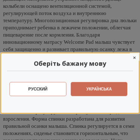
колыбели оснащено вентиляционной системой,
регулирующей поток воздуха и внутреннюю
температуру. Многопозиционная регулировка дна люльки
приподнимает ребенка в лежачем положении, облегчая
пищеварение после кормления. Благодаря
инновационному матрасу Welcome Pad малыш чувствует
себя защищенно и развивает правильную осанку лежа в
колыбели.
×
Оберіть бажану мову
Реверс прогулки позволяет разворачивать
ребенка лицом к себе или к дороге. В
комплекте к сиденью есть эргономичная
РУССКИЙ
УКРАЇНСЬКА
вкладка для новорожденных, изготовленная
из натурального волокна. Прогулочная
коляска с широким и мягким сиденьем, ремни
безопасности регулируются по росту пассажира до его
взросления. Форма спинки разработана для развития
правильной осанки малыша. Спинка регулируется в семи
положениях, сиденье становится горизонтальным, что