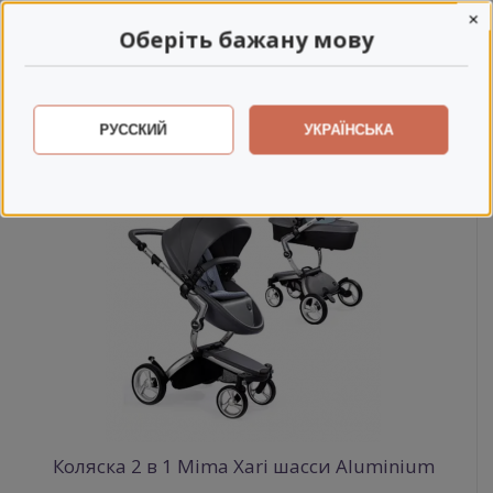
Прозрачное панорамное окно.
×
Оберіть бажану мову
Другие комплектации и популярные
аксессуары
РУССКИЙ
УКРАЇНСЬКА
Коляска 2 в 1 Mima Xari шасси Aluminium