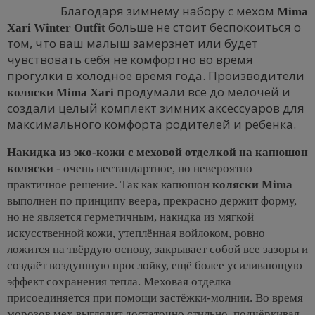
Благодаря зимнему набору с мехом
Mima
больше не стоит беспокоиться о
Xari Winter Outfit
том, что ваш малыш замерзнет или будет
чувствовать себя не комфортно во время
прогулки в холодное время года. Производители
продумали все до мелочей и
коляски Mima Xari
создали целый комплект зимних аксессуаров для
максимального комфорта родителей и ребенка.
Накидка из эко-кожи с меховой отделкой на капюшон
коляски
- очень нестандартное, но невероятно
практичное решение. Так как капюшон
коляски Mima
выполнен по принципу веера, прекрасно держит форму,
но не является герметичным, накидка из мягкой
искусственной кожи, утеплённая войлоком, ровно
ложится на твёрдую основу, закрывает собой все зазоры и
создаёт воздушную прослойку, ещё более усиливающую
эффект сохранения тепла. Меховая отделка
присоединяется при помощи застёжки-молнии. Во время
морозов мех выглядит достаточно стильно, подчёркивая