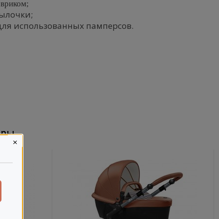
овриком;
тылочки;
для использованных памперсов.
ары
×