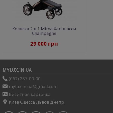
Коляска 2 в 1 Mima Xari шасси
Champagne
29 000 грн
MYLUX.IN.UA
(067) 287-00-00
mylux.in.ua@gmail.com
Визитная карточка
Киев Одесса Львов Днепр