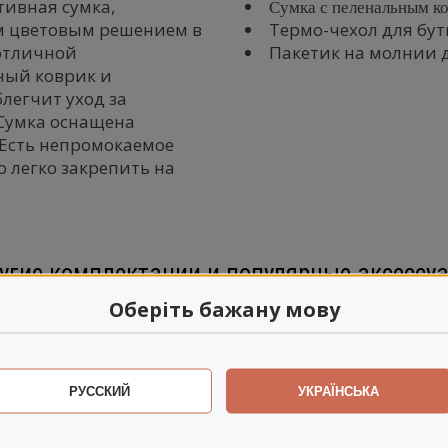
тивная сумка,
Сумка с пеленальным к
м цветовым решением в
Термо-чехол для бу
отличной
Пакетик на молнии 
ный коврик и
легчит уход за
 Сумка оснащена
 Есть непромокаемое
 легко закрепить на
угие комплектации и популярные аксессу
Оберіть бажану мову
РУССКИЙ
УКРАЇНСЬКА