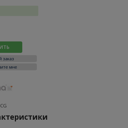
ИТЬ
 заказ
ите мне
BCG
актеристики