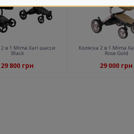
 2 в 1 Mima Xari шасси
Коляска 2 в 1 Mima Xa
Black
Rose Gold
29 800 грн
29 000 грн