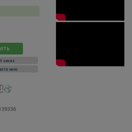
ИТЬ
 заказ
ите мне
139336
я