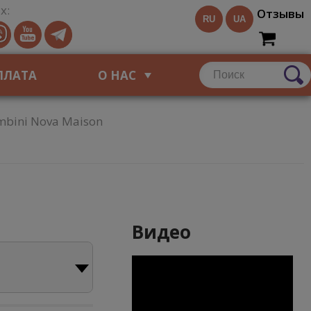
х:
Отзывы
RU
UA
ПЛАТА
О НАС
mbini Nova Maison
Видео