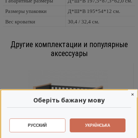
Габаритные размеры
Д*Ш*В 197,5*87,3*62,0 см.
Размеры упаковки
Д*Ш*В 195*54*12 см.
Вес кроватки
30,4 / 32,4 см.
Другие комплектации и популярные
аксессуары
×
Оберіть бажану мову
РУССКИЙ
УКРАЇНСЬКА