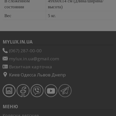
В сложенном
49х60х14 см (длина/ширина/
состоянии
высота)
Вес
5 кг.
MYLUX.IN.UA
(067) 287-00-00
mylux.in.ua@gmail.com
Визитная карточка
Киев Одесса Львов Днепр
МЕНЮ
Коляски детские