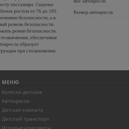
Вес автокресла
 росту пассажира. Сиденье
ебенок ростом от 76 до 105
Размер автокресла
ремнями безопасности, а в
ный ремень безопасности.
жить ремни безопасности.
 столкновения, обеспечивая
токресла образует
трукции при столкновении.
МЕНЮ
Коляски детские
Автокресла
Детская комната
Детский транспорт
Игровые комплексы