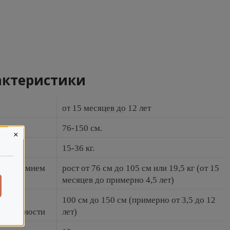
актеристики
от 15 месяцев до 12 лет
76-150 см.
×
15-36 кг.
чным ремнем
рост от 76 см до 105 см или 19,5 кг (от 15
месяцев до примерно 4,5 лет)
чным
100 см до 150 см (примерно от 3,5 до 12
езопасности
лет)