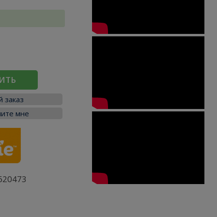
ИТЬ
 заказ
ите мне
620473
я