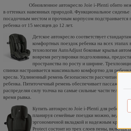
Обновленное автокресло Joie i-Plenti обито
в оттенках навеянных природой. Функциональное сиденье
посадочным местом и прочным корпусом подстраивается 
ребенка от 15 месяцев до 12 лет.
Детское автокресло соответствует стандартам
комфортных поездок ребенка на всех этапах 
технологии AutoAdjust боковые крылья авто
вовремя регулировки подголовника, предост
пространства по росту и ширине. Трехпозиц
спинки настраивается максимально комфортно для ребенка
кресла. Удлиненный ремень безопасности рассчитан для 
ребенка. Пятиточечный ремень обеспечивает пассажиру м
распределяя силу толчка на самые сильные части тела, сн
время рывка.
Купить автокресло Joie i-Plenti для ребенка о
планируя семейные поездки можно, ведь мод
эргономичной вкладкой и надежным креплени
Protect состоит из трех слоев пены, включая