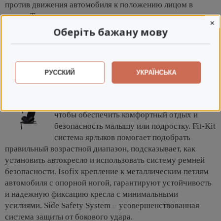
против движения автомобиля к положению лицом в
перед. Три уровня наклона сиденья в разных положениях
×
позволяют удобно расположиться и отдыхать в любом
Оберіть бажану мову
возрасте. Регулировка подголовника по высоте легко
адаптирует посадочное место для малыша или подростка.
В конфигурации с базой, подголовник регулируется
одновременно с пятиточечными ремнями.
РУССКИЙ
УКРАЇНСЬКА
Купить автокресло Chicco EverOne i-Size
для ребенка с рождения до 12 лет можно,
чтобы обеспечить комфортный отдых и
безопасность малышу или подростку. Fit-Kit
система ярлыков помогает подобрать
правильный возрастной диапазон, подсказывает, как
установить автокресло и использовать систему ремней
безопасности. Isofix крепление к металлическим петлям
автомобиля с опорной ногой, гарантируют устойчивость
и надежную фиксацию кресла с минимальными
усилиями. Side Safety System – усовершенствованная
система защиты от бокового удара.