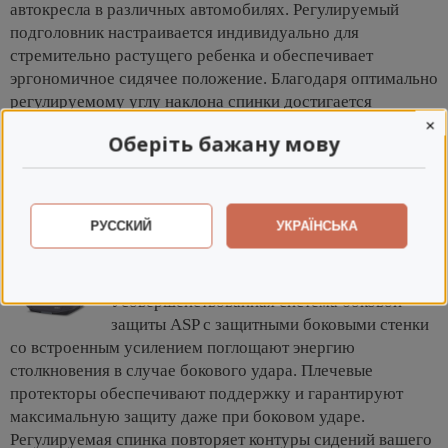
автокресла в различных автомобилях. Регулируемый
подголовник настраивается индивидуально для
стремительно растущего ребенка и обеспечивает
эргономичное сидячее положение. Благодаря оптимально
регулируемому углу наклона спинки достигается
×
Комфортное сидячее положение, подходящее для
Оберіть бажану мову
отдыха.
Автокресло Recaro Mako 2
протестировано и
одобрено в соответствии со стандартом UN R129, i-Size
что гарантирует максимальную безопасность.
РУССКИЙ
УКРАЇНСЬКА
Пена-наполнитель в сидении идеально
адаптируется к форме тела вашего ребенка
и обеспечивает эргономичное положение.
Усовершенствованная система боковой
защиты ASP с защитными боковыми стенки
со встроенным усилением поглощают энергию
столкновения в случае бокового удара. Плечевые
протекторы обеспечивают поддержку и гарантируют
максимальную защиту даже при боковом ударе.
Регулируемая спинка повторяет контуры сидений вашего