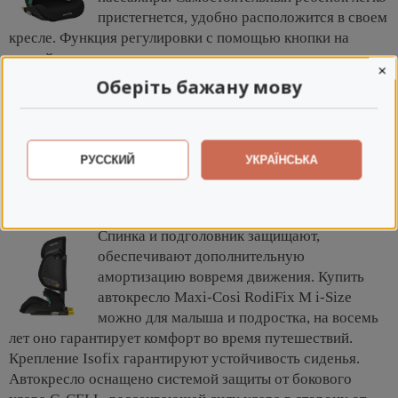
пристегнется, удобно расположится в своем
кресле. Функция регулировки с помощью кнопки на
задней части подголовника и спинки позволяет легко
×
поднять сиденье по росту. Сиденье-бустер защищает
Оберіть бажану мову
ребенка до достижения роста 150 сантиметров, вам
нужно просто нажать кнопку на задней части спинки и
сдвинуть вверх вместе с подголовником. Ткани и
наполнители детского кресла изготовлена ​​из 100%
РУССКИЙ
УКРАЇНСЬКА
переработанных материалов, мягкие, идеальные для
длительной поездки.
Спинка и подголовник защищают,
обеспечивают дополнительную
амортизацию вовремя движения. Купить
автокресло Maxi-Cosi RodiFix M i-Size
можно для малыша и подростка, на восемь
лет оно гарантирует комфорт во время путешествий.
Крепление Isofix гарантируют устойчивость сиденья.
Автокресло оснащено системой защиты от бокового