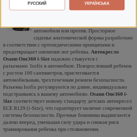
РУССКИЙ
УКРАЇНСЬКА
Спинка кресла
Osann One360 i-Size
имеет
несколько положений наклона для отдыха
не зависимо от разворота по ходу
автомобиля или против. Просторное
сиденье анатомической формы разработано
в соответствии с ортопедическими принципами и
предотвращает онемение ног ребенка.
Автокресло
Osann One360 i-Size
надежно стыкуется с
разъемами Isofix в автомобиле. Повзрослевший ребенок
с ростом 100 сантиметров, пристегивается
автомобильным, трехточечным ремнем безопасности.
Разъемы Isofix регулируются по длине, индивидуально
подстраиваясь к вашему автомобилю.
Osann One360 i-
Size
соответствует новому стандарту детских автокресел
ECE R129 (i-Size), что гарантирует наличие современной
системы безопасности. Прочные боковины выдвигаются
далеко вперед, уменьшая силу удара и снижая риск
травмирования ребенка при столкновении.