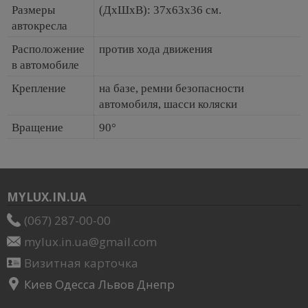
Размеры
(ДхШхВ): 37х63х36 см.
автокресла
Расположение
против хода движения
в автомобиле
Крепление
на базе, ремни безопасности
автомобиля, шасси коляски
Вращение
90°
MYLUX.IN.UA
(067) 287-00-00
mylux.in.ua@gmail.com
Визитная карточка
Киев Одесса Львов Днепр