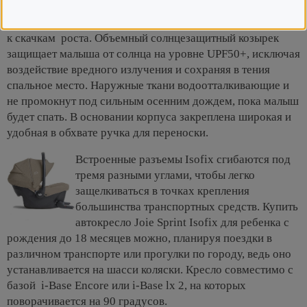
обеспечивает безопасность благодаря трем слоям защиты
внутри крыльев. Регулируемый подголовник адаптирован
к скачкам роста. Объемный солнцезащитный козырек
защищает малыша от солнца на уровне UPF50+, исключая
воздействие вредного излучения и сохраняя в тения
спальное место. Наружные ткани водоотталкивающие и
не промокнут под сильным осенним дождем, пока малыш
будет спать. В основании корпуса закреплена широкая и
удобная в обхвате ручка для переноски.
Встроенные разъемы Isofix сгибаются под
тремя разными углами, чтобы легко
защелкиваться в точках крепления
большинства транспортных средств. Купить
автокресло Joie Sprint Isofix для ребенка с
рождения до 18 месяцев можно, планируя поездки в
различном транспорте или прогулки по городу, ведь оно
устанавливается на шасси коляски. Кресло совместимо с
базой i-Base Encore или i-Base lx 2, на которых
поворачивается на 90 градусов.