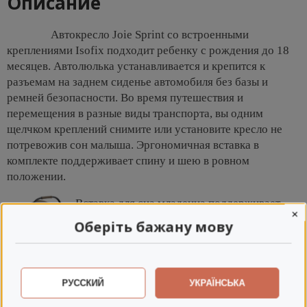
Описание
Автокресло Joie Sprint со встроенными
креплениями Isofix подходит ребенку с рождения до 18
месяцев. Автолюлька устанавливается и крепится к
разъемам на заднем сиденье автомобиля без базы и
ремней безопасности. Во время путешествия и
перемещения в разные виды транспорта, вы одним
щелчком креплений снимите или установите кресло не
потревожив сон малыша. Эргономичная вставка в
комплекте поддерживает спину и шею в ровном
положении.
Вставка для сна младенца поддерживает
×
позвоночник в ровном положении. Высокие
Оберіть бажану мову
боковины и трехточечные ремни
безопасности с мягкими накладками
создают уютное и защищенное
пространство. Эргономичный подголовник Tri-Protec
РУССКИЙ
УКРАЇНСЬКА
поддерживает в правильном положение шею и голову,