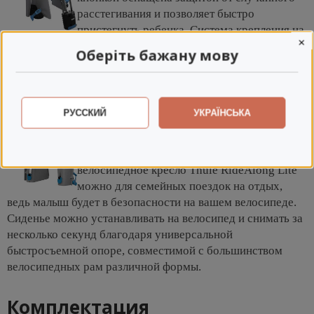
расстегивания и позволяет быстро
пристегнуть ребенка. Система крепления на
×
ремнях DualBeam смягчает толчки и вибрацию на
Оберіть бажану мову
неровной дороге, обеспечивая беззаботные и
увлекательные путешествия ребенку.
Регулируемые подставки для ног и ремни
РУССКИЙ
УКРАЇНСЬКА
для ног обеспечивают идеальную посадку,
адаптируясь по росту маленького
путешественника. Купить детское
велосипедное кресло Thule RideAlong Lite
можно для семейных поездок на отдых,
ведь малыш будет в безопасности на вашем велосипеде.
Сиденье можно устанавливать на велосипед и снимать за
несколько секунд благодаря универсальной
быстросъемной опоре, совместимой с большинством
велосипедных рам различной формы.
Комплектация