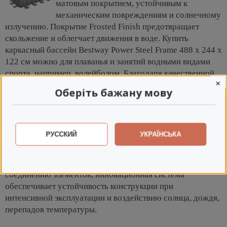
матовым покрытием, устойчивым к
механическим повреждениям и солнечному
излучению. Покрытие Frosted Finish предотвращает
скольжение и облегчает движения в воде. Купить
каркасный бассейн Bestway Power Steel Frame 488 х 244 х
122 см можно для плаванья и занятий водными видами
спорта, например, волейболом. Благодаря качественной
×
конструкции и покрытию, вы будите купаться в
Оберіть бажану мову
собственном водоеме много сезонов, собирая и разбирая
его по желанию.
Технология Seal & Lock System гарантирует
РУССКИЙ
УКРАЇНСЬКА
долговечность каркаса бассейна в течение
многих сезонов, без риска коррозии и
появления ржавчины. Благодаря плотному
соединению элементов, инновационная система
обеспечивает устойчивость конструкции при
интенсивной эксплуатации и воздействию солнца, дождя,
перепадов температуры.