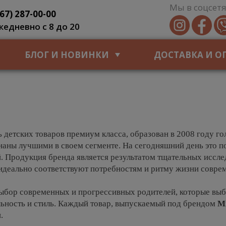
Мы в соцсетя
067) 287-00-00
жедневно с 8 до 20
БЛОГ И НОВИНКИ
ДОСТАВКА И О
 детских товаров премиум класса, образован в 2008 году г
аны лучшими в своем сегменте. На сегодняшний день это по
. Продукция бренда является результатом тщательных исслед
 идеально соответствуют потребностям и ритму жизни совре
выбор современных и прогрессивных родителей, которые вы
ьность и стиль. Каждый товар, выпускаемый под брендом
M
.