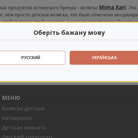
Mima Xari
ых продуктов испанского бренда - коляска
. Эта
е, чем просто детская коляска, что было отмечено неодно
 этой коляски, чтобы и мама, и малыш чувствовали безупреч
Оберіть бажану мову
едставлены и другие, не менее популярные товары 
автокресло
Mima izi Go
. Что бы Вы не выбрали - это 
етали.
Mima
покорит Ваше родительское сердце раз 
РУССКИЙ
УКРАЇНСЬКА
МЕНЮ
Коляски детские
Автокресла
Детская комната
Детский транспорт