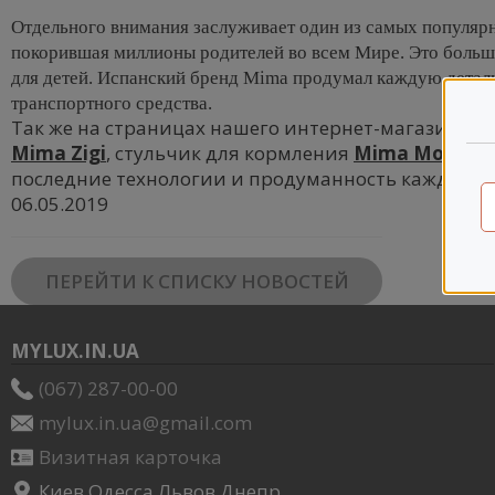
Отдельного внимания заслуживает один из самых популярн
покорившая миллионы родителей во всем Мире. Это больш
для детей. Испанский бренд Mima продумал каждую деталь
транспортного средства.
Так же на страницах нашего интернет-магазина пр
Mima Zigi
, стульчик для кормления
Mima Moon
, 
последние технологии и продуманность каждой д
06.05.2019
ПЕРЕЙТИ К СПИСКУ НОВОСТЕЙ
MYLUX.IN.UA
(067) 287-00-00
mylux.in.ua@gmail.com
Визитная карточка
Киев Одесса Львов Днепр